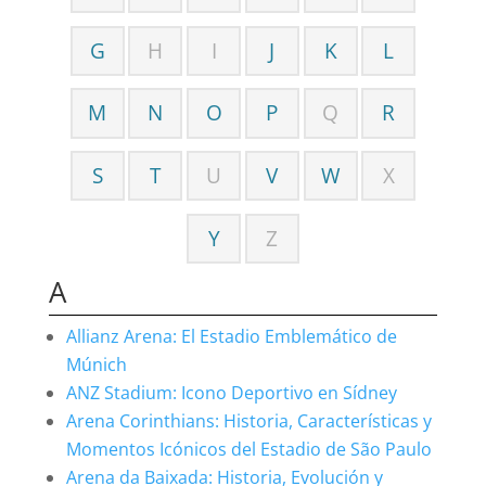
G
H
I
J
K
L
M
N
O
P
Q
R
S
T
U
V
W
X
Y
Z
A
Allianz Arena: El Estadio Emblemático de
Múnich
ANZ Stadium: Icono Deportivo en Sídney
Arena Corinthians: Historia, Características y
Momentos Icónicos del Estadio de São Paulo
Arena da Baixada: Historia, Evolución y