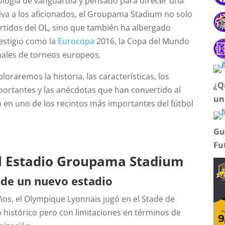
logía de vanguardia y pensado para ofrecer una
iva a los aficionados, el Groupama Stadium no solo
artidos del OL, sino que también ha albergado
estigio como la
Eurocopa
2016, la Copa del Mundo
nales de torneos europeos.
ploraremos la historia, las características, los
¿Q
rtantes y las anécdotas que han convertido al
un
n uno de los recintos más importantes del fútbol
Gu
Fu
el Estadio Groupama Stadium
 de un nuevo estadio
s, el Olympique Lyonnais jugó en el Stade de
o histórico pero con limitaciones en términos de