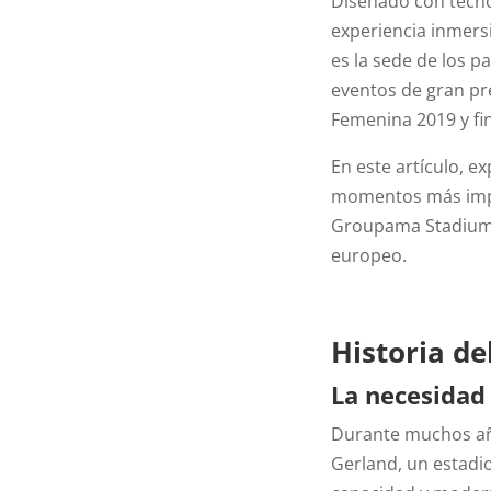
Diseñado con tecno
experiencia inmers
es la sede de los p
eventos de gran pr
Femenina 2019 y fi
En este artículo, ex
momentos más impo
Groupama Stadium e
europeo.
Historia d
La necesidad
Durante muchos año
Gerland, un estadi