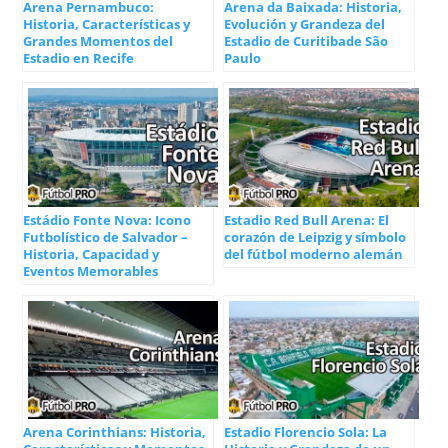
Arena Pernambuco:
Arena da Baixada: Historia,
Historia, Características y
Evolución y Grandeza del
Grandes Momentos del
Estadio de Curitibade São
Estadio en Recife
Paulo
Estádio Fonte Nova: Icono
Estadio Red Bull Arena: El
Futbolístico de Salvador –
corazón de Leipzig y símbolo
Historia, Capacidad y
del fútbol moderno alemán
Eventos Memorables
Arena Corinthians: Historia,
Estadio Florencio Sola: La