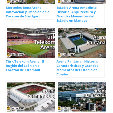
Mercedes-Benz Arena:
Estadio Arena Amazônia:
Innovación y Emoción en el
Historia, Arquitectura y
Corazón de Stuttgart
Grandes Momentos del
Estadio en Manaos
Türk Telekom Arena: El
Arena Pantanal: Historia,
Rugido del León en el
Características y Grandes
Corazón de Estambul
Momentos del Estadio en
Cuiabá