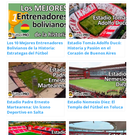
Los 10 Mejores Entrenadores
Estadio Tomás Adolfo Ducó:
Bolivianos de la Historia:
Historia y Pasión en el
Estrategas del Fútbol
Corazón de Buenos Aires
Estadio Padre Ernesto
Estadio Nemesio Diez: El
Martearena: Un Ícono
Templo del Fútbol en Toluca
Deportivo en Salta