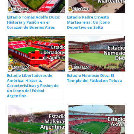
Estadio Tomás Adolfo Ducó:
Estadio Padre Ernesto
Historia y Pasión en el
Martearena: Un Ícono
Corazón de Buenos Aires
Deportivo en Salta
Estadio Libertadores de
Estadio Nemesio Diez: El
América: Historia,
Templo del Fútbol en Toluca
Características y Pasión de
un Ícono del Fútbol
Argentino