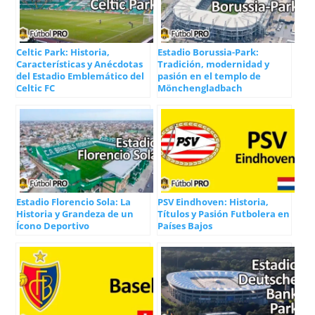
Celtic Park: Historia,
Estadio Borussia-Park:
Características y Anécdotas
Tradición, modernidad y
del Estadio Emblemático del
pasión en el templo de
Celtic FC
Mönchengladbach
Estadio Florencio Sola: La
PSV Eindhoven: Historia,
Historia y Grandeza de un
Títulos y Pasión Futbolera en
Ícono Deportivo
Países Bajos