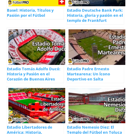
Basel: Historia, Títulos y
Estadio Deutsche Bank Park:
Pasión por el Fútbol
Historia, gloria y pasión en el
templo de Frankfurt
Estadio Tomás Adolfo Ducó:
Estadio Padre Ernesto
Historia y Pasión en el
Martearena: Un Ícono
Corazón de Buenos Aires
Deportivo en Salta
Estadio Libertadores de
Estadio Nemesio Diez: El
América: Historia,
Templo del Fútbol en Toluca