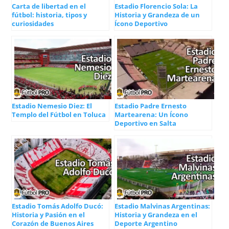
Carta de libertad en el
Estadio Florencio Sola: La
fútbol: historia, tipos y
Historia y Grandeza de un
curiosidades
Ícono Deportivo
Estadio Nemesio Diez: El
Estadio Padre Ernesto
Templo del Fútbol en Toluca
Martearena: Un Ícono
Deportivo en Salta
Estadio Tomás Adolfo Ducó:
Estadio Malvinas Argentinas:
Historia y Pasión en el
Historia y Grandeza en el
Corazón de Buenos Aires
Deporte Argentino