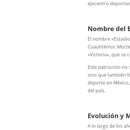
epicentro deportivo
Nombre del E
El nombre «Estadio 
Cuauhtémoc Moctez
«Victoria», que se c
Este patrocinio no 
sino que también for
deporte en México,
del país.
Evolución y M
A lo largo de los a