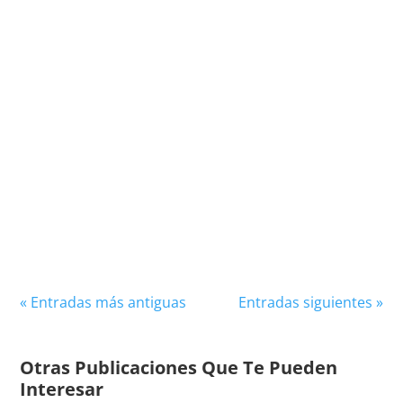
Matt Busby, una figura emblemática en la
historia del fútbol, es recordado como el
visionario entrenador que transformó al
Manchester United de un...
« Entradas más antiguas
Entradas siguientes »
Otras Publicaciones Que Te Pueden
Interesar