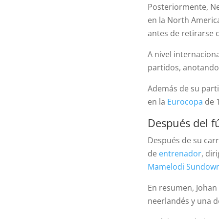
Posteriormente, N
en la North America
antes de retirarse
A nivel internacion
partidos, anotando
Además de su parti
en la
Eurocopa
de 1
Después del f
Después de su carr
de
entrenador
, di
Mamelodi Sundow
En resumen, Johan 
neerlandés y una de