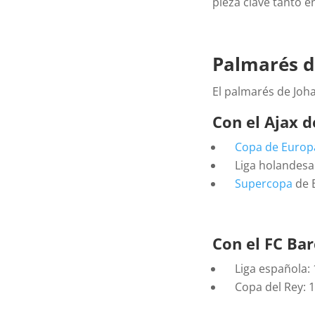
pieza clave tanto e
Palmarés d
El palmarés de Joha
Con el Ajax 
Copa de Europ
Liga holandesa: 
Supercopa
de E
Con el FC Ba
Liga española: 1
Copa del Rey: 1 