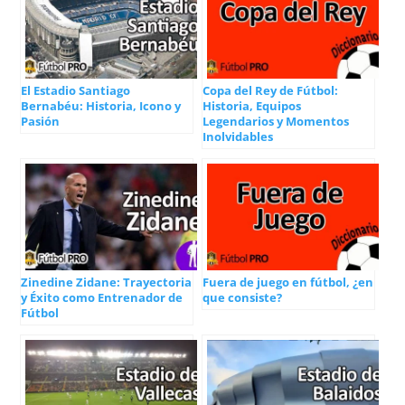
El Estadio Santiago
Copa del Rey de Fútbol:
Bernabéu: Historia, Icono y
Historia, Equipos
Pasión
Legendarios y Momentos
Inolvidables
Zinedine Zidane: Trayectoria
Fuera de juego en fútbol, ¿en
y Éxito como Entrenador de
que consiste?
Fútbol