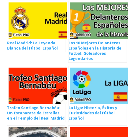
Real Madrid: La Leyenda
Los 10 Mejores Delanteros
Blanca del Fútbol Español
Españoles en la Historia del
Fútbol: Goleadores
Legendarios
Trofeo Santiago Bernabéu:
La Liga: Historia, Éxitos y
Un Escaparate de Estrellas
Curiosidades del Fútbol
en el Templo del Real Madrid
Español