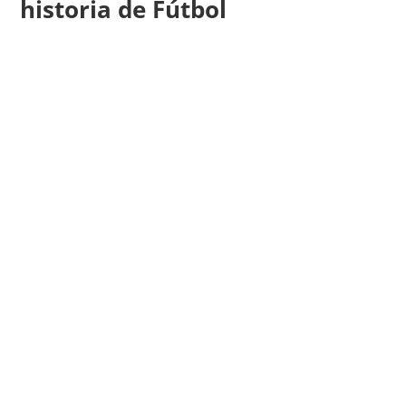
historia de Fútbol
Pedro Miguel Carreiro Resendes, más conocido
como Pauleta, es uno de los delanteros más
icónicos del fútbol portugués. Conocido por su