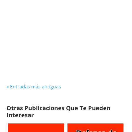
Explora la importancia de la deportividad en el
fútbol, destacando cómo esta cualidad
trasciende el rendimiento individual y colectivo,
fomentando...
« Entradas más antiguas
Otras Publicaciones Que Te Pueden
Interesar