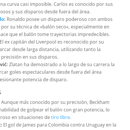
una curva casi imposible. Carlos es conocido por sus
sos y sus disparos desde fuera del área.
do
:
Ronaldo posee un disparo poderoso con ambos
o por su técnica de «balón seco», especialmente en
 hace que el balón tome trayectorias impredecibles.
El ex capitán del Liverpool es reconocido por su
rcar desde larga distancia, utilizando tanto la
 precisión en sus disparos.
vić:
Zlatan ha demostrado a lo largo de su carrera la
car goles espectaculares desde fuera del área
resionante potencia de disparo.
s
:
Aunque más conocido por su precisión, Beckham
habilidad de golpear el balón con gran potencia, lo
igroso en situaciones de
tiro libre
.
:
El gol de James para Colombia contra Uruguay en la