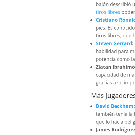
balón describió 
tiros libres
podero
Cristiano Ronal
pies. Es conocid
tiros libres, que
Steven Gerrard
:
habilidad para ma
potencia como la
Zlatan Ibrahimo
capacidad de mar
gracias a su imp
Más jugadore
David Beckham
también tenía la 
que lo hacía pel
James Rodríguez