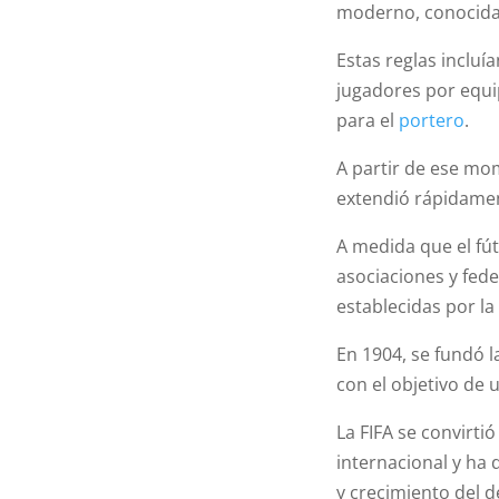
moderno, conocida
Estas reglas inclu
jugadores por equip
para el
portero
.
A partir de ese mo
extendió rápidamen
A medida que el fú
asociaciones y fede
establecidas por la
En 1904, se fundó l
con el objetivo de 
La FIFA se convirtió
internacional y ha
y crecimiento del d