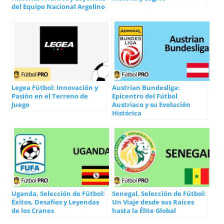
del Equipo Nacional Argelino
Legea Fútbol: Innovación y
Austrian Bundesliga:
Pasión en el Terreno de
Epicentro del Fútbol
Juego
Austriaco y su Evolución
Histórica
Uganda, Selección de Fútbol:
Senegal, Selección de Fútbol:
Éxitos, Desafíos y Leyendas
Un Viaje desde sus Raíces
de los Cranes
hasta la Élite Global