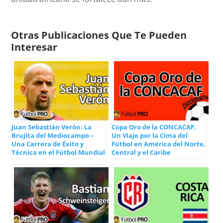
Otras Publicaciones Que Te Pueden
Interesar
Juan Sebastián Verón: La
Copa Oro de la CONCACAF:
Brujita del Mediocampo –
Un Viaje por la Cima del
Una Carrera de Éxito y
Fútbol en América del Norte,
Técnica en el Fútbol Mundial
Central y el Caribe