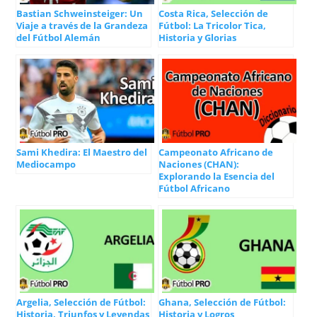
Bastian Schweinsteiger: Un
Costa Rica, Selección de
Viaje a través de la Grandeza
Fútbol: La Tricolor Tica,
del Fútbol Alemán
Historia y Glorias
Sami Khedira: El Maestro del
Campeonato Africano de
Mediocampo
Naciones (CHAN):
Explorando la Esencia del
Fútbol Africano
Argelia, Selección de Fútbol:
Ghana, Selección de Fútbol:
Historia, Triunfos y Leyendas
Historia y Logros