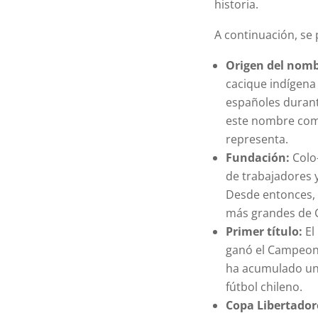
historia.
A continuación, se 
Origen del nom
cacique indígena
españoles durante
este nombre como
representa.
Fundación:
Colo-
de trabajadores y
Desde entonces, 
más grandes de C
Primer título:
El
ganó el Campeona
ha acumulado una
fútbol chileno.
Copa Libertador