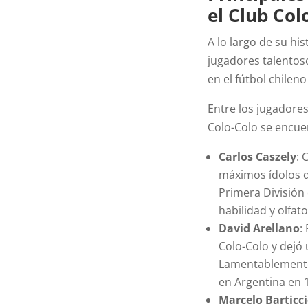
el Club Col
A lo largo de su hi
jugadores talentos
en el fútbol chileno
Entre los jugadore
Colo-Colo se encue
Carlos Caszely
: 
máximos ídolos de
Primera División
habilidad y olfat
David Arellano
:
Colo-Colo y dejó 
Lamentablemente,
en Argentina en 
Marcelo Barticc