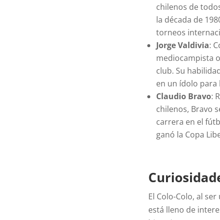
chilenos de todos
la década de 1980
torneos internac
Jorge Valdivia
: 
mediocampista ofe
club. Su habilida
en un ídolo para 
Claudio Bravo
: 
chilenos, Bravo s
carrera en el fú
ganó la Copa Lib
Curiosidad
El Colo-Colo, al se
está lleno de inter