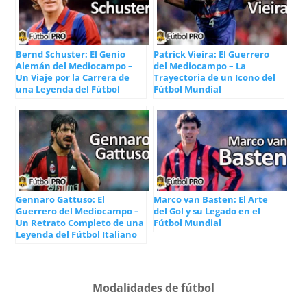
Bernd Schuster: El Genio
Patrick Vieira: El Guerrero
Alemán del Mediocampo –
del Mediocampo – La
Un Viaje por la Carrera de
Trayectoria de un Icono del
una Leyenda del Fútbol
Fútbol Mundial
Gennaro Gattuso: El
Marco van Basten: El Arte
Guerrero del Mediocampo –
del Gol y su Legado en el
Un Retrato Completo de una
Fútbol Mundial
Leyenda del Fútbol Italiano
Modalidades de fútbol