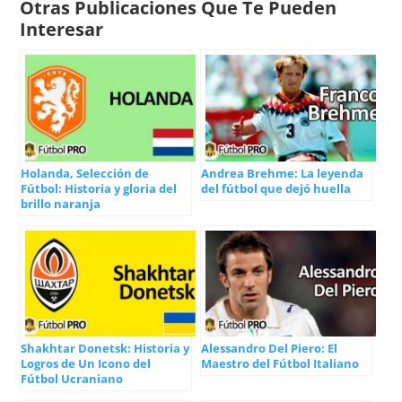
Otras Publicaciones Que Te Pueden
Interesar
Holanda, Selección de
Andrea Brehme: La leyenda
Fútbol: Historia y gloria del
del fútbol que dejó huella
brillo naranja
Shakhtar Donetsk: Historia y
Alessandro Del Piero: El
Logros de Un Icono del
Maestro del Fútbol Italiano
Fútbol Ucraniano