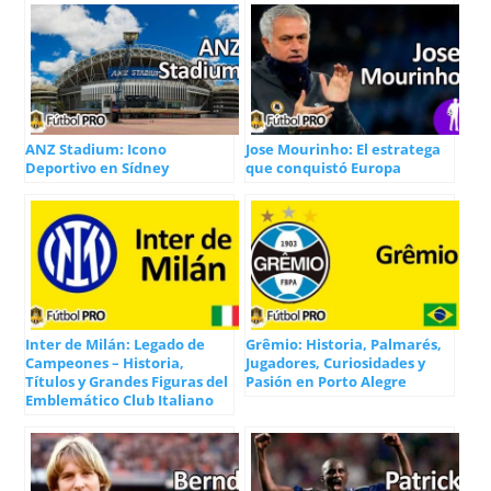
ANZ Stadium: Icono
Jose Mourinho: El estratega
Deportivo en Sídney
que conquistó Europa
Inter de Milán: Legado de
Grêmio: Historia, Palmarés,
Campeones – Historia,
Jugadores, Curiosidades y
Títulos y Grandes Figuras del
Pasión en Porto Alegre
Emblemático Club Italiano