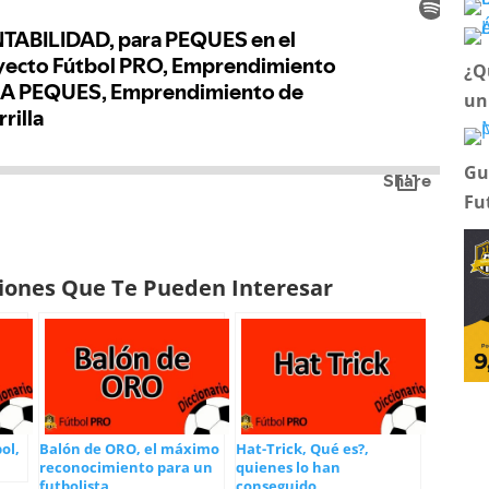
¿Q
un
Gu
Fu
ciones Que Te Pueden Interesar
ol,
Balón de ORO, el máximo
Hat-Trick, Qué es?,
reconocimiento para un
quienes lo han
futbolista
conseguido