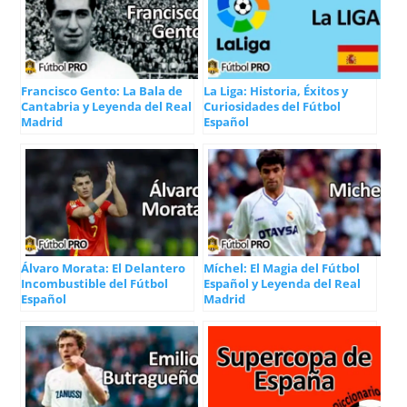
Francisco Gento: La Bala de
La Liga: Historia, Éxitos y
Cantabria y Leyenda del Real
Curiosidades del Fútbol
Madrid
Español
Álvaro Morata: El Delantero
Míchel: El Magia del Fútbol
Incombustible del Fútbol
Español y Leyenda del Real
Español
Madrid