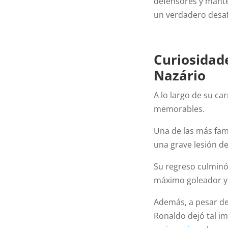
defensores y manten
un verdadero desaf
Curiosidad
Nazário
A lo largo de su ca
memorables.
Una de las más fam
una grave lesión de
Su regreso culminó
máximo goleador y l
Además, a pesar de
Ronaldo dejó tal i