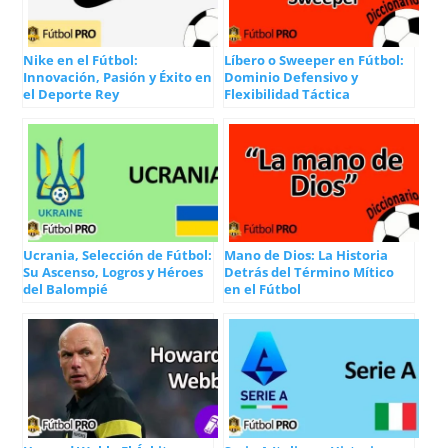
Nike en el Fútbol:
Líbero o Sweeper en Fútbol:
Innovación, Pasión y Éxito en
Dominio Defensivo y
el Deporte Rey
Flexibilidad Táctica
Ucrania, Selección de Fútbol:
Mano de Dios: La Historia
Su Ascenso, Logros y Héroes
Detrás del Término Mítico
del Balompié
en el Fútbol