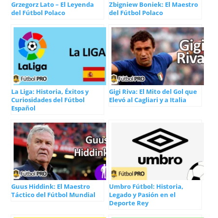
Grzegorz Lato – El Leyenda
Zbigniew Boniek: El Maestro
del Fútbol Polaco
del Fútbol Polaco
La Liga: Historia, Éxitos y
Gigi Riva: El Mito del Gol que
Curiosidades del Fútbol
Elevó al Cagliari y a Italia
Español
Guus Hiddink: El Maestro
Umbro Fútbol: Historia,
Táctico del Fútbol Mundial
Legado y Pasión en el
Deporte Rey