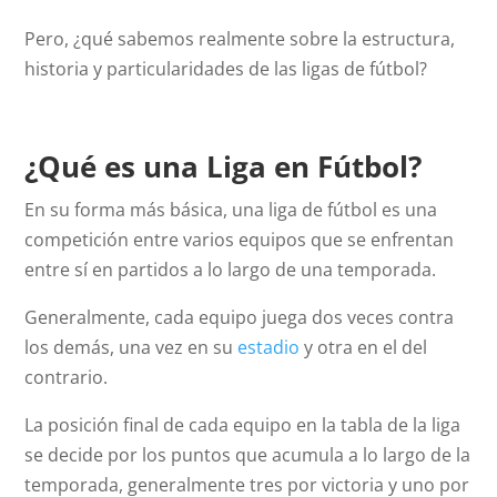
Pero, ¿qué sabemos realmente sobre la estructura,
historia y particularidades de las ligas de fútbol?
¿Qué es una Liga en Fútbol?
En su forma más básica, una liga de fútbol es una
competición entre varios equipos que se enfrentan
entre sí en partidos a lo largo de una temporada.
Generalmente, cada equipo juega dos veces contra
los demás, una vez en su
estadio
y otra en el del
contrario.
La posición final de cada equipo en la tabla de la liga
se decide por los puntos que acumula a lo largo de la
temporada, generalmente tres por victoria y uno por