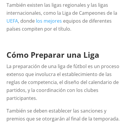
También existen las ligas regionales y las ligas
internacionales, como la Liga de Campeones de la
UEFA
, donde
los mejores
equipos de diferentes
países compiten por el título.
Cómo Preparar una Liga
La preparación de una liga de fútbol es un proceso
extenso que involucra el establecimiento de las
reglas de competencia, el diseño del calendario de
partidos, y la coordinación con los clubes
participantes.
También se deben establecer las sanciones y
premios que se otorgarán al final de la temporada.