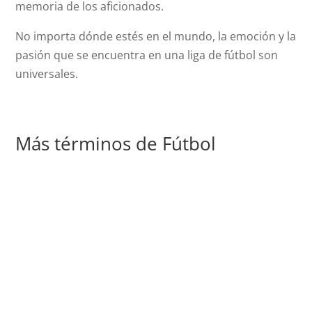
memoria de los aficionados.
No importa dónde estés en el mundo, la emoción y la
pasión que se encuentra en una liga de fútbol son
universales.
Más términos de Fútbol