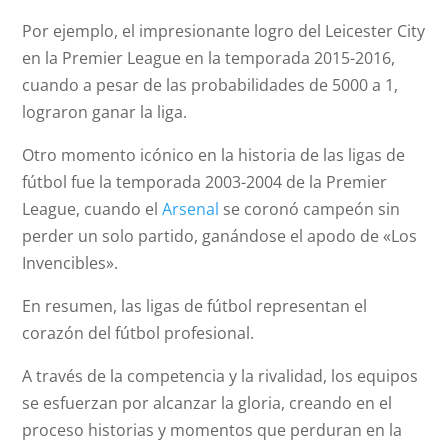
Por ejemplo, el impresionante logro del Leicester City
en la Premier League en la temporada 2015-2016,
cuando a pesar de las probabilidades de 5000 a 1,
lograron ganar la liga.
Otro momento icónico en la historia de las ligas de
fútbol fue la temporada 2003-2004 de la Premier
League, cuando el
Arsenal
se coronó campeón sin
perder un solo partido, ganándose el apodo de «Los
Invencibles».
En resumen, las ligas de fútbol representan el
corazón del fútbol profesional.
A través de la competencia y la rivalidad, los equipos
se esfuerzan por alcanzar la gloria, creando en el
proceso historias y momentos que perduran en la