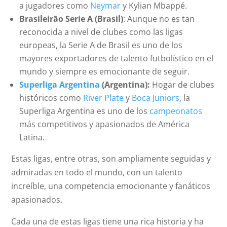
a jugadores como
Neymar
y Kylian Mbappé.
Brasileirão Serie A (Brasil)
: Aunque no es tan
reconocida a nivel de clubes como las ligas
europeas, la Serie A de Brasil es uno de los
mayores exportadores de talento futbolístico en el
mundo y siempre es emocionante de seguir.
Superliga Argentina
(Argentina):
Hogar de clubes
históricos como
River Plate
y
Boca Juniors
, la
Superliga Argentina es uno de los
campeonatos
más competitivos y apasionados de América
Latina.
Estas ligas, entre otras, son ampliamente seguidas y
admiradas en todo el mundo, con un talento
increíble, una competencia emocionante y fanáticos
apasionados.
Cada una de estas ligas tiene una rica historia y ha