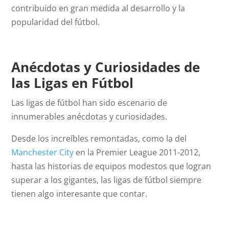
contribuido en gran medida al desarrollo y la
popularidad del fútbol.
Anécdotas y Curiosidades de
las Ligas en Fútbol
Las ligas de fútbol han sido escenario de
innumerables anécdotas y curiosidades.
Desde los increíbles remontadas, como la del
Manchester City
en la Premier League 2011-2012,
hasta las historias de equipos modestos que logran
superar a los gigantes, las ligas de fútbol siempre
tienen algo interesante que contar.