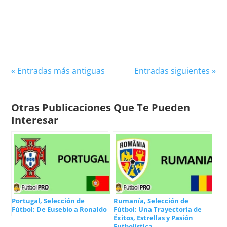
ha dejado una marca imborrable en la historia
del deporte....
« Entradas más antiguas
Entradas siguientes »
Otras Publicaciones Que Te Pueden
Interesar
Portugal, Selección de
Rumanía, Selección de
Fútbol: De Eusebio a Ronaldo
Fútbol: Una Trayectoria de
Éxitos, Estrellas y Pasión
Futbolística