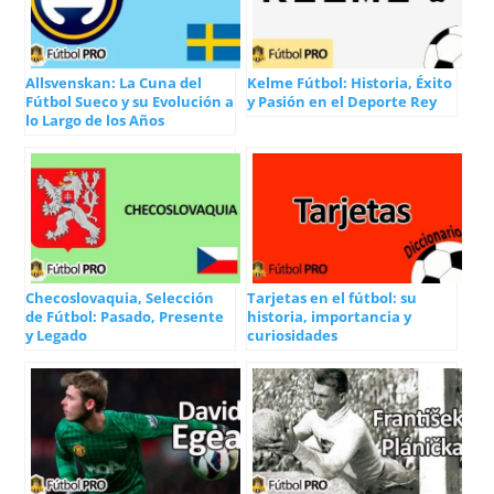
Allsvenskan: La Cuna del
Kelme Fútbol: Historia, Éxito
Fútbol Sueco y su Evolución a
y Pasión en el Deporte Rey
lo Largo de los Años
Checoslovaquia, Selección
Tarjetas en el fútbol: su
de Fútbol: Pasado, Presente
historia, importancia y
y Legado
curiosidades