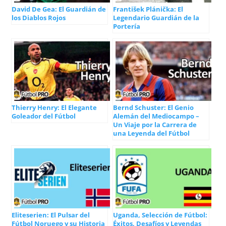
David De Gea: El Guardián de
František Plánička: El
los Diablos Rojos
Legendario Guardián de la
Portería
Thierry Henry: El Elegante
Bernd Schuster: El Genio
Goleador del Fútbol
Alemán del Mediocampo –
Un Viaje por la Carrera de
una Leyenda del Fútbol
Eliteserien: El Pulsar del
Uganda, Selección de Fútbol:
Fútbol Noruego y su Historia
Éxitos, Desafíos y Leyendas