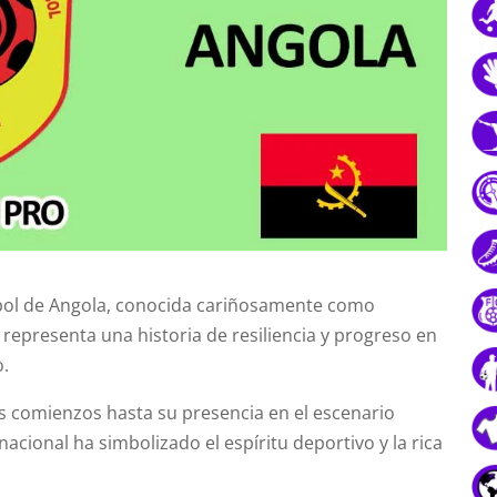
tbol de Angola, conocida cariñosamente como
representa una historia de resiliencia y progreso en
o.
 comienzos hasta su presencia en el escenario
nacional ha simbolizado el espíritu deportivo y la rica