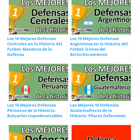
Los 10 Mejores Defensas
Los 10 Mejores Defensas
Centrales en la Historia del
Argentinos en la Historia del
Fútbol: Maestros de la
Fútbol: Íconos del
Defensa
Atrincheramiento
Los 10 Mejores Defensas
Los Mejores 10 Defensas
Peruanos de la Historia:
Guatemaltecos de la
Baluartes Inquebrantables
Historia: Pilares Defensivos