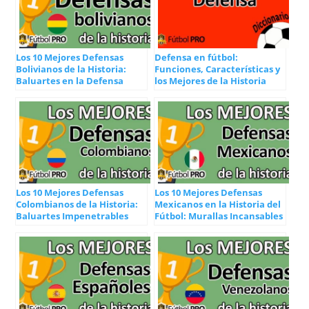
Los 10 Mejores Defensas
Defensa en fútbol:
Bolivianos de la Historia:
Funciones, Características y
Baluartes en la Defensa
los Mejores de la Historia
Los 10 Mejores Defensas
Los 10 Mejores Defensas
Colombianos de la Historia:
Mexicanos en la Historia del
Baluartes Impenetrables
Fútbol: Murallas Incansables