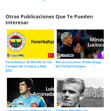
Otras Publicaciones Que Te Pueden
Interesar
Fenerbahçe: Brillando en los
Mircea Lucescu: El Estratega
Campos de Turquía y Más
del Fútbol Europeo
Allá
Luis Arconada: El Muro de la
Kálmán Mészöly: Un