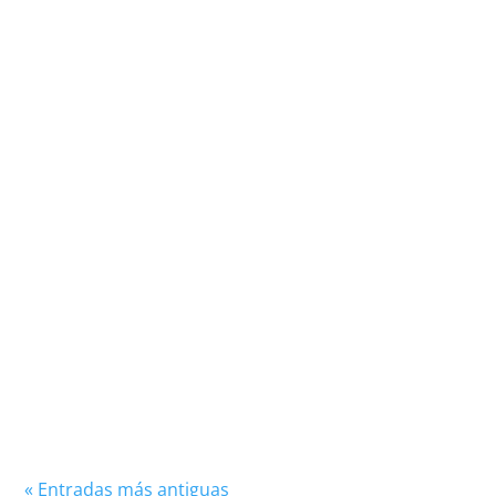
Roy Makaay, conocido como "El Fantasma", es
uno de los delanteros más prolíficos y letales de
la historia del fútbol europeo. Con una
capacidad...
« Entradas más antiguas