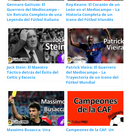
Gennaro Gattuso: El
Roy Keane: El Corazón de un
Guerrero del Mediocampo –
León en el Mediocampo – La
Un Retrato Completo de una
Historia Completa de un
Leyenda del Fútbol Italiano
Icono del Fútbol Irlandés
Jock Stein: El Maestro
Patrick Vieira: El Guerrero
Táctico detrás del Éxito del
del Mediocampo – La
Celtic y Escocia
Trayectoria de un Icono del
Fútbol Mundial
Massimo Busacca: Una
Campeones de la CAF: Un