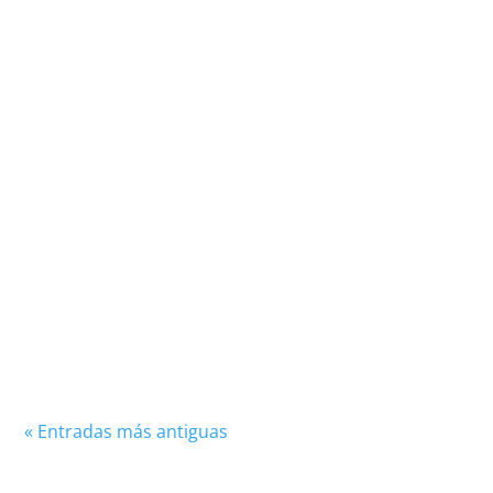
La coordinación es una habilidad fundamental
en el fútbol sala, ya que te permite realizar
movimientos precisos, ágiles y controlados en
el campo de...
« Entradas más antiguas