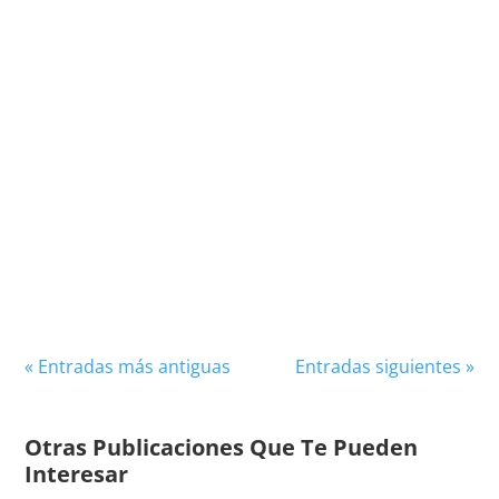
La recuperación de balón es una faceta del
fútbol tan crítica como el arte del gol. En un
deporte donde la posesión es vital, la capacidad
de...
« Entradas más antiguas
Entradas siguientes »
Otras Publicaciones Que Te Pueden
Interesar