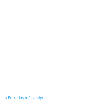
El Royal Sporting Club Anderlecht, comúnmente
conocido como Anderlecht, es uno de los
clubes de fútbol más prestigiosos y exitosos de
Bélgica....
« Entradas más antiguas