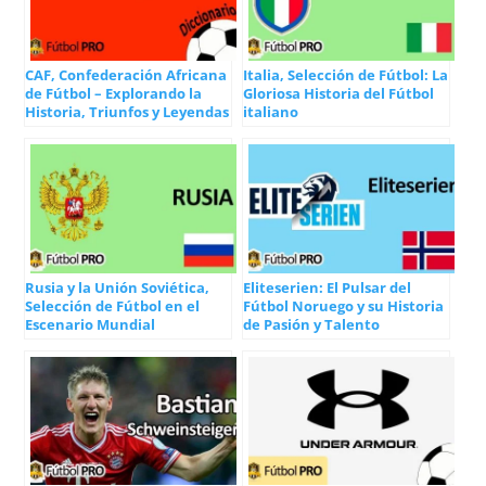
CAF, Confederación Africana
Italia, Selección de Fútbol: La
de Fútbol – Explorando la
Gloriosa Historia del Fútbol
Historia, Triunfos y Leyendas
italiano
Rusia y la Unión Soviética,
Eliteserien: El Pulsar del
Selección de Fútbol en el
Fútbol Noruego y su Historia
Escenario Mundial
de Pasión y Talento