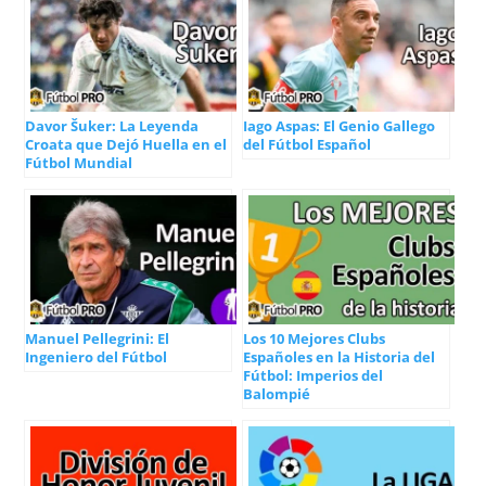
Davor Šuker: La Leyenda
Iago Aspas: El Genio Gallego
Croata que Dejó Huella en el
del Fútbol Español
Fútbol Mundial
Manuel Pellegrini: El
Los 10 Mejores Clubs
Ingeniero del Fútbol
Españoles en la Historia del
Fútbol: Imperios del
Balompié