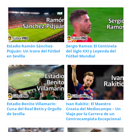
Estadio Ramón Sánchez-
Sergio Ramos: El Centinela
Pizjuán: Un Icono del Fútbol
del Siglo XXI y Leyenda del
en Sevilla
Fútbol Mundial
Estadio Benito Villamarín:
Ivan Rakitic: El Maestro
Cuna del Real Betis y Orgullo
Croata del Mediocampo – Un
de Sevilla
Viaje por la Carrera de un
Centrocampista Excepcional