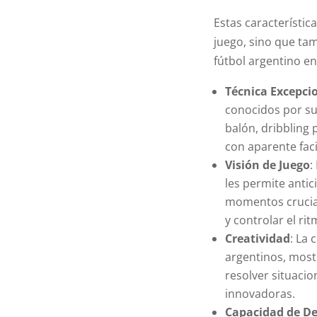
Estas característic
juego, sino que ta
fútbol argentino e
Técnica Excepci
conocidos por su
balón, dribbling 
con aparente faci
Visión de Juego
:
les permite antic
momentos crucial
y controlar el rit
Creatividad
: La 
argentinos, most
resolver situaci
innovadoras.
Capacidad de De