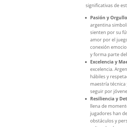
significativas de e
Pasión y Orgull
argentina simboli
sienten por su fú
amor por el juego
conexión emocion
y forma parte del
Excelencia y Ma
excelencia. Arge
hábiles y respet
maestría técnica
seguir por jóven
Resiliencia y D
llena de momento
jugadores han d
obstáculos y pers