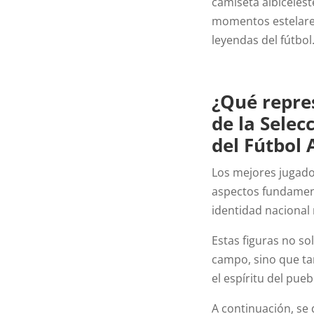
camiseta albicelest
momentos estelares
leyendas del fútbol
¿Qué repre
de la Selec
del Fútbol 
Los mejores jugado
aspectos fundamenta
identidad nacional
Estas figuras no s
campo, sino que ta
el espíritu del pue
A continuación, se