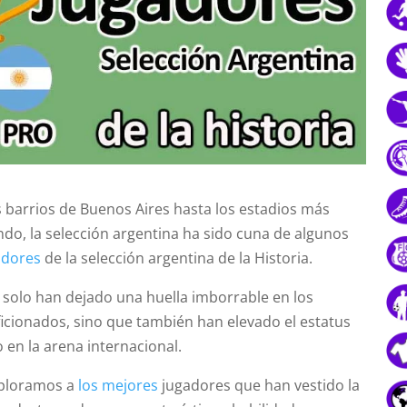
 barrios de Buenos Aires hasta los estadios más
do, la selección argentina ha sido cuna de algunos
adores
de la selección argentina de la Historia.
 solo han dejado una huella imborrable en los
ficionados, sino que también han elevado el estatus
o en la arena internacional.
exploramos a
los mejores
jugadores que han vestido la