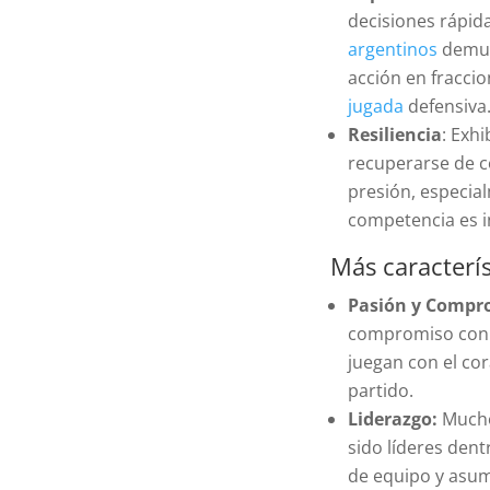
decisiones rápida
argentinos
demue
acción en fracci
jugada
defensiva
Resiliencia
: Exh
recuperarse de 
presión, especia
competencia es i
Más caracterís
Pasión y Compr
compromiso con e
juegan con el cor
partido.
Liderazgo:
Mucho
sido líderes den
de equipo y asum