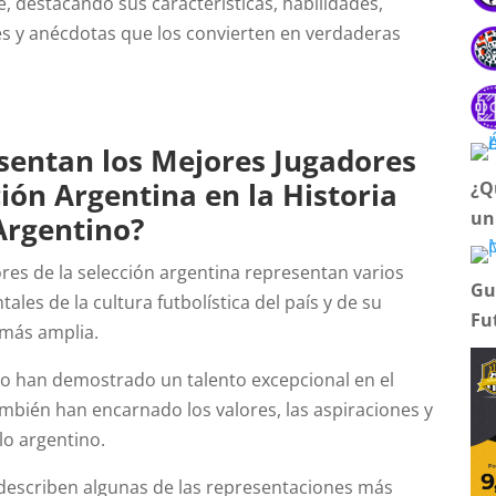
e, destacando sus características, habilidades,
 y anécdotas que los convierten en verdaderas
.
sentan los Mejores Jugadores
ción Argentina en la Historia
¿Q
un
Argentino?
res de la selección argentina representan varios
Gu
les de la cultura futbolística del país y de su
Fu
 más amplia.
olo han demostrado un talento excepcional en el
mbién han encarnado los valores, las aspiraciones y
blo argentino.
 describen algunas de las representaciones más