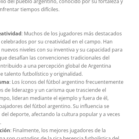
lio del pueblo argentino, conocido por su fortaleza y
frentar tiempos difíciles.
eatividad
: Muchos de los jugadores más destacados
 celebrados por su creatividad en el campo. Han
a nuevos niveles con su inventiva y su capacidad para
que desafían las convenciones tradicionales del
contribuido a una percepción global de Argentina
talento futbolístico y originalidad.
isma
: Los íconos del fútbol argentino frecuentemente
s de liderazgo y un carisma que trasciende el
mpo, lideran mediante el ejemplo y fuera de él,
jadores del fútbol argentino. Su influencia se
 del deporte, afectando la cultura popular y a veces
.
ición
: Finalmente, los mejores jugadores de la
na son custodios de la rica herencia futbolística del