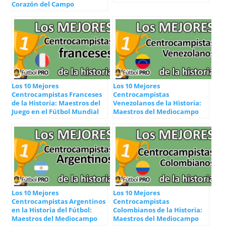
Corazón del Campo
Los 10 Mejores
Los 10 Mejores
Centrocampistas Franceses
Centrocampistas
de la Historia: Maestros del
Venezolanos de la Historia:
Juego en el Fútbol Mundial
Maestros del Mediocampo
Los 10 Mejores
Los 10 Mejores
Centrocampistas Argentinos
Centrocampistas
en la Historia del Fútbol:
Colombianos de la Historia:
Maestros del Mediocampo
Maestros del Mediocampo