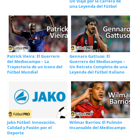
Un Viaje por la Carrera de
una Leyenda del Fútbol
Patrick Vieira: El Guerrero
Gennaro Gattuso: El
del Mediocampo – La
Guerrero del Mediocampo –
Trayectoria de un Icono del
Un Retrato Completo de una
Fútbol Mundial
Leyenda del Fútbol Italiano
Jako Fútbol: Innovación,
Wilmar Barrios: El Pulmón
Calidad y Pasión por el
Incansable del Mediocampo
Deporte