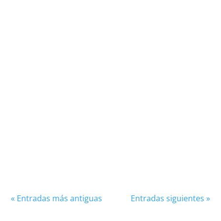
Roberto Mancini, nacido el 27 de noviembre de
1964 en Jesi, Italia, es una figura emblemática en
el mundo del fútbol, conocido tanto por su...
« Entradas más antiguas
Entradas siguientes »