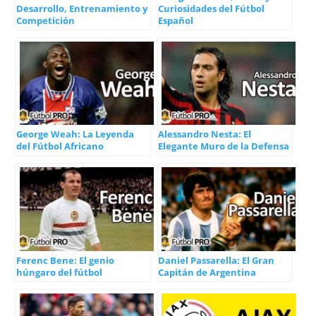
Desarrollo, Entrenamiento y
Curiosidades del Fútbol
Competición
Español
George Weah: La Leyenda
Alessandro Nesta: El
del Fútbol Africano
Elegante Muro de la Defensa
Ferenc Bene: El genio
Daniel Passarella: El Gran
húngaro del fútbol
Capitán de Argentina