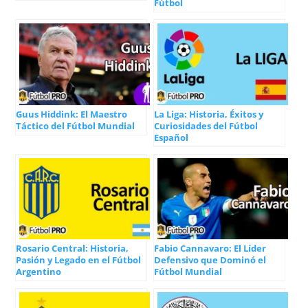
Fútbol
Guus Hiddink: El Maestro
La Liga: Historia, Éxitos y
Táctico del Fútbol Mundial
Curiosidades del Fútbol
Español
Rosario Central: Historia,
Fabio Cannavaro: El Líder
Pasión y Legado en el Fútbol
Defensivo que Dominó el
Argentino
Fútbol Mundial