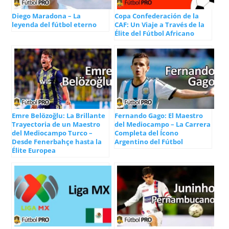
Diego Maradona – La
Copa Confederación de la
leyenda del fútbol eterno
CAF: Un Viaje a Través de la
Élite del Fútbol Africano
Emre Belözoğlu: La Brillante
Fernando Gago: El Maestro
Trayectoria de un Maestro
del Mediocampo – La Carrera
del Mediocampo Turco –
Completa del Ícono
Desde Fenerbahçe hasta la
Argentino del Fútbol
Élite Europea