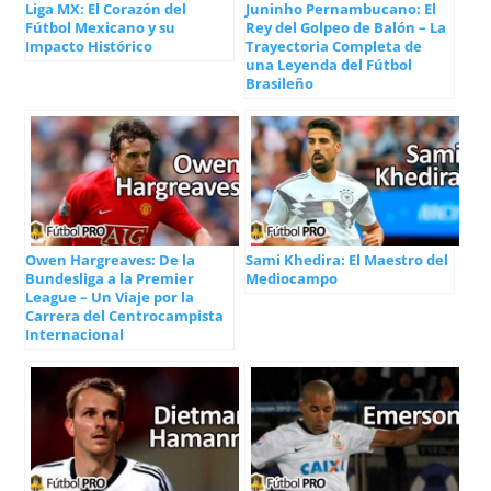
Liga MX: El Corazón del
Juninho Pernambucano: El
Fútbol Mexicano y su
Rey del Golpeo de Balón – La
Impacto Histórico
Trayectoria Completa de
una Leyenda del Fútbol
Brasileño
Owen Hargreaves: De la
Sami Khedira: El Maestro del
Bundesliga a la Premier
Mediocampo
League – Un Viaje por la
Carrera del Centrocampista
Internacional